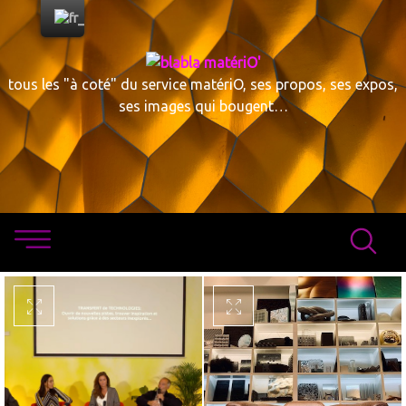
Skip
to
content
tous les "à coté" du service matériO, ses propos, ses expos,
ses images qui bougent…