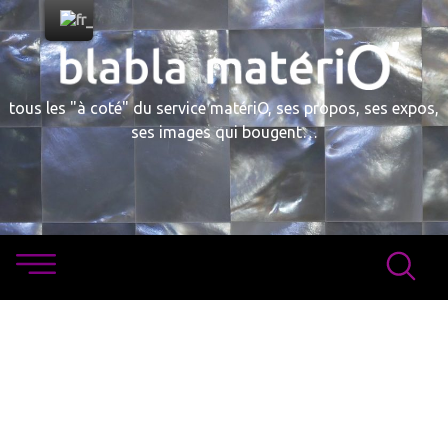
Skip
to
content
tous les "à coté" du service matériO, ses propos, ses expos,
ses images qui bougent…