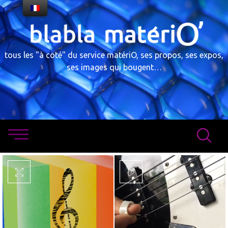
Skip
to
content
tous les "à coté" du service matériO, ses propos, ses expos,
ses images qui bougent…