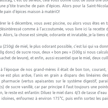
austag, c’est du sérieux, cela vous donne tout de suite une bo
une p’tite tranche de pain d’épices. Alors pour la Saint-Nic
de pain d’épices maison à matériO!
bérer le 6 décembre, vous avez piscine, ou alors vous êtes en
ésintéressé comme à l’accoutumée, vous livre ici la recette d
lors, la chose est simple, odorante et inratable, je la tiens
u (250g) de miel, le plus odorant possible, c’est lui qui va donn
g donc) de sucre roux, deux « bon peu » (500g si nous calculo
et de levure), et enfin, aussi essentiel que le miel, deux cuill
r à l’époque de nos grand-mères il était de bon ton, courant, 
ose est plus ardue, l’anis en grain a disparu des linéaires d
 pharmacie (vertus apaisantes sur le système digestif, parait
ets) de sucre vanillé, car par principe il faut toujours une poin
, le reste est enfantin: Diluez le miel dans 4/3 de tasse d’eau b
 idoines, enfournez à environ 175°C, puis enfin sortez les pai