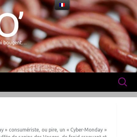
qui bougent…
13/11/2018
day » consumériste, ou pire, un « Cyber-Monday »