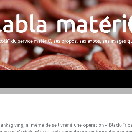
 coté" du service matériO, ses propos, ses expos, ses images 
re #108
Thanksgiving, ni même de se livrer à une opération « Black-Fri