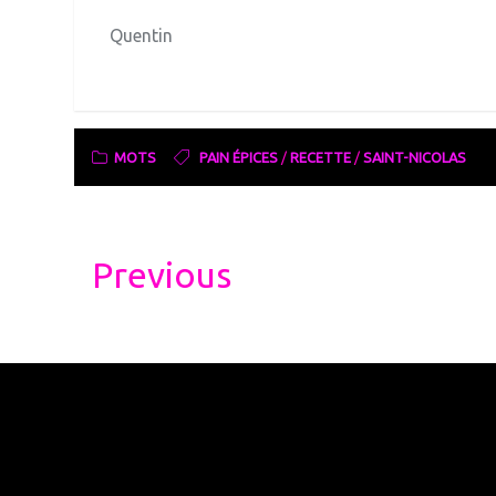
Quentin
MOTS
PAIN ÉPICES
/
RECETTE
/
SAINT-NICOLAS
Post
Previous
navigation