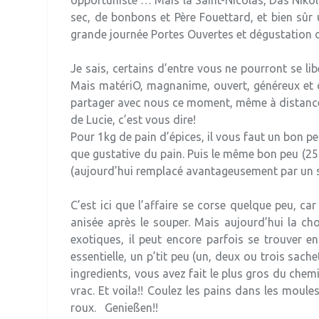
opportuniste … Mais la Saint-Nicolas, Das Nikol
sec, de bonbons et Père Fouettard, et bien sûr 
grande journée Portes Ouvertes et dégustation 
Je sais, certains d’entre vous ne pourront se li
Mais matériO, magnanime, ouvert, généreux et d
partager avec nous ce moment, même à distance. A
de Lucie, c’est vous dire!
Pour 1kg de pain d’épices, il vous faut un bon pe
que gustative du pain. Puis le même bon peu (250
(aujourd’hui remplacé avantageusement par un sach
C’est ici que l’affaire se corse quelque peu, ca
anisée après le souper. Mais aujourd’hui la ch
exotiques, il peut encore parfois se trouver en
essentielle, un p’tit peu (un, deux ou trois sach
ingredients, vous avez fait le plus gros du chemin
vrac. Et voila!! Coulez les pains dans les moules
roux. Genießen!!