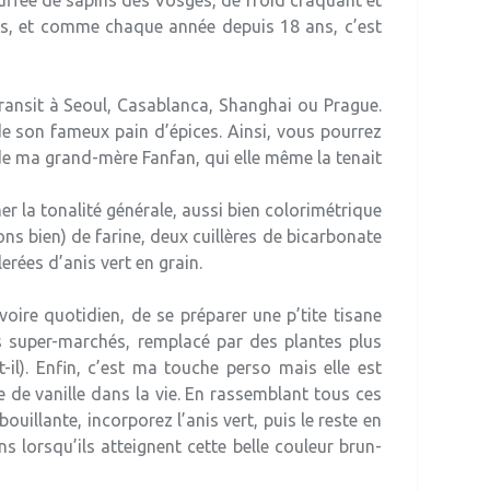
uffée de sapins des Vosges, de froid craquant et
olas, et comme chaque année depuis 18 ans, c’est
 transit à Seoul, Casablanca, Shanghai ou Prague.
e son fameux pain d’épices. Ainsi, vous pourrez
 de ma grand-mère Fanfan, qui elle même la tenait
er la tonalité générale, aussi bien colorimétrique
ns bien) de farine, deux cuillères de bicarbonate
erées d’anis vert en grain.
voire quotidien, de se préparer une p’tite tisane
es super-marchés, remplacé par des plantes plus
-il). Enfin, c’est ma touche perso mais elle est
te de vanille dans la vie. En rassemblant tous ces
ouillante, incorporez l’anis vert, puis le reste en
ns lorsqu’ils atteignent cette belle couleur brun-