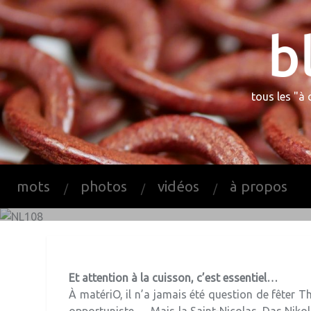
Skip
to
content
tous les "à
O! la lett
mots
photos
vidéos
à propos
Et attention à la cuisson, c’est essentiel…
À matériO, il n’a jamais été question de fêter 