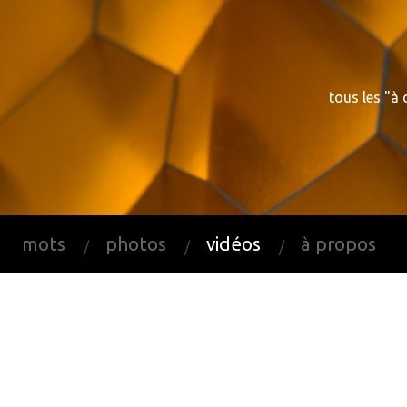
Skip
to
content
tous les "à
mots
photos
vidéos
à propos