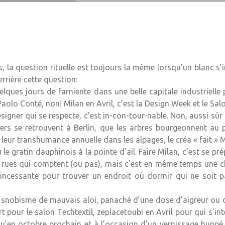
s, la question rituelle est toujours la même lorsqu’un blanc s’
rrière cette question:
quelques jours de farniente dans une belle capitale industriel
aolo Conté, non! Milan en Avril, c’est la Design Week et le Sa
igner qui se respecte, c’est in-con-tour-nable. Non, aussi sû
bers se retrouvent à Berlin, que les arbres bourgeonnent au 
eur transhumance annuelle dans les alpages, le créa « fait » M
 le gratin dauphinois à la pointe d’ail. Faire Milan, c’est se 
les rues qui comptent (ou pas), mais c’est en même temps une c
incessante pour trouver un endroit où dormir qui ne soit pa
 snobisme de mauvais aloi, panaché d’une dose d’aigreur ou 
 pour le salon Techtextil, zeplacetoubi en Avril pour qui s’int
u’en octobre prochain et à l’occasion d’un vernissage huppé,