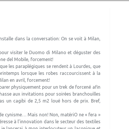
installe dans la conversation: On se voit à Milan,
le pour visiter le Duomo di Milano et déguster des
lone del Mobile, forcement!
r que les paraplégiques se rendent à Lourdes, que
printemps lorsque les robes raccourcissent à la
ilan en avril, forcement!
préparer physiquement pour un trek de forcené afin
hasse aux invitations pour soirées branchouilles
s un cagibi de 2,5 m2 loué hors de prix. Bref,
de cynisme… Mais non! Non, matériO ne « fera »
éresse à l’innovation dans le secteur des textiles
 je lancerai à mon interlocuteur un laconique et