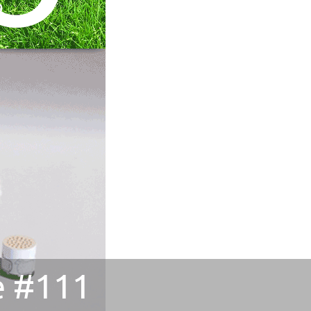
re #111