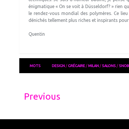
énigmatique « On se voit à Düsseldorf? » rien qu
le rendez-vous mondial des polymères. Ce lieu 
dénichés tellement plus riches et inspirants pour
Quentin
MOTS
DESIGN
/
GRÉGAIRE
/
MILAN
/
SALONS
/
SNOB
Post
Previous
navigation