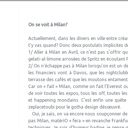
On se voit à Milan?
Actuellement, dans les diners en ville entre créa
t’y vas quand? Donc deux postulats implicites de
1/ Aller à Milan en Avril, ce n’est pas s’offrir 
gelati-al-limone arrosées de Spritz en écoutant P
2/ On n’échappe pas à Milan lorsqu’on est un des
les financiers vont à Davos, que les nightclub
terrasse des cafés et que les moutons entament l
Car on « fait » Milan, comme on fait l’Everest ou
de voir toutes les expos, tous les off, toutes 
et happening mondains. C’est enfin une quête 
zeplacetoubi pour le gotha design désœuvré.
Oui, je sais, on va encore nous soupçonner de
pas Milan, matériO « fera » en revanche Frankfurt
techniques. Je suis d’humeur badine, je pense q