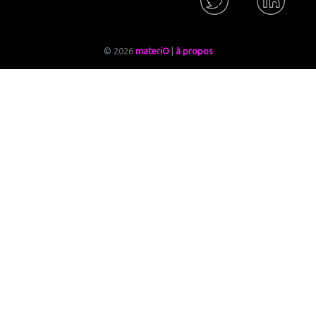
© 2026
materiO
|
à propos