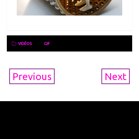
VIDÉOS
GIF
Post
Previous
Next
navigation