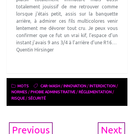
totalement jouissif de me retrouver comme
lorsque j’étais petit, assis sur la banquette
arrière, à admirer ces fils multicolores venir
lentement me dévorer tout cru. Je peux vous
confirmer que ce fut un vrai kif, l’espace d’un
instant j’avais 9 ans 3/4 à l’arrière d’une R16…
Quentin Hirsinger
MOTS
CAR-WASH
/
INNOVATION
/
INTERDICTION
/
NORMES
/
PHOBIE ADMINISTRATIVE
/
RÉGLEMENTATION
/
RISQUE
/
SÉCURITÉ
Post
Previous
Next