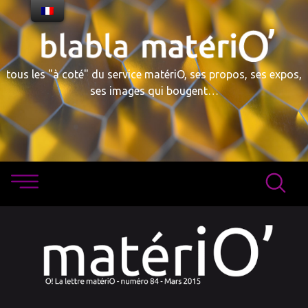
Skip
to
content
tous les "à coté" du service matériO, ses propos, ses expos,
ses images qui bougent…